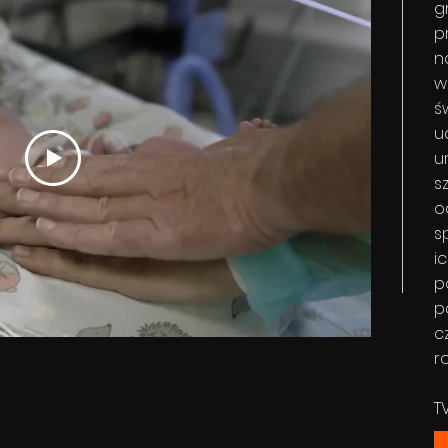
g
p
n
w
ś
u
u
s
o
s
i
p
p
c
r
T