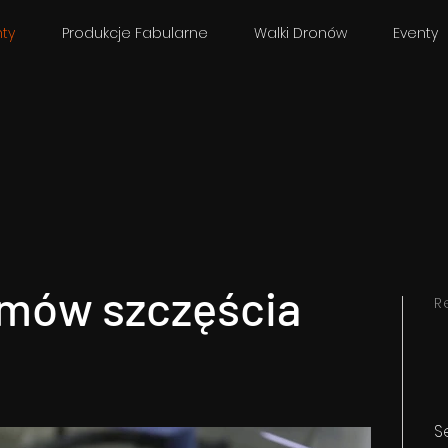
ty
Produkcje Fabularne
Walki Dronów
Eventy
amów szczęścia
R
S