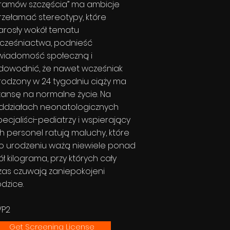
ramów szczęścia” ma ambicje
rzełamać stereotypy, które
arosły wokół tematu
cześniactwa, podnieść
wiadomość społeczną i
dowodnić, że nawet wcześniak
rodzony w 24 tygodniu ciąży ma
zansę na normalne życie. Na
ddziałach neonatologicznych
pecjaliści-pediatrzy i wspierający
ch personel ratują maluchy, które
o urodzeniu ważą niewiele ponad
ół kilograma, przy których cały
zas czuwają zaniepokojeni
odzice.
VP2
Get Screening License